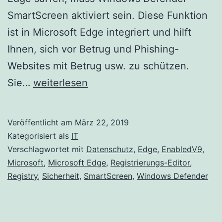
SmartScreen aktiviert sein. Diese Funktion
ist in Microsoft Edge integriert und hilft
Ihnen, sich vor Betrug und Phishing-
Websites mit Betrug usw. zu schützen.
Aktivieren
Sie…
weiterlesen
/
Deaktivieren
Veröffentlicht am
März 22, 2019
Sie
Kategorisiert als
IT
Windows
Verschlagwortet mit
Datenschutz
,
Edge
,
EnabledV9
,
Microsoft
,
Microsoft Edge
,
Registrierungs-Editor
,
Defender
Registry
,
Sicherheit
,
SmartScreen
,
Windows Defender
SmartScreen
in
Microsoft