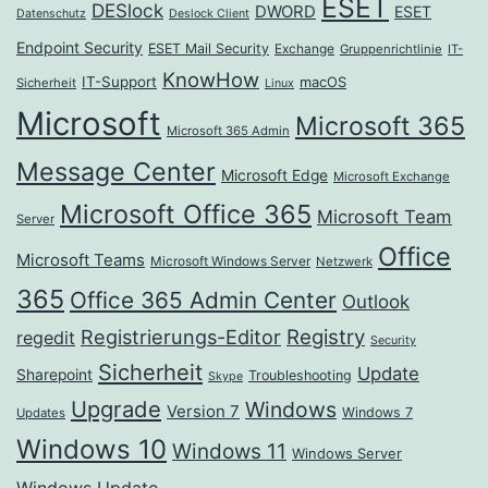
ESET
DESlock
DWORD
ESET
Datenschutz
Deslock Client
Endpoint Security
ESET Mail Security
Exchange
Gruppenrichtlinie
IT-
KnowHow
IT-Support
macOS
Sicherheit
Linux
Microsoft
Microsoft 365
Microsoft 365 Admin
Message Center
Microsoft Edge
Microsoft Exchange
Microsoft Office 365
Microsoft Team
Server
Office
Microsoft Teams
Microsoft Windows Server
Netzwerk
365
Office 365 Admin Center
Outlook
Registrierungs-Editor
Registry
regedit
Security
Sicherheit
Update
Sharepoint
Troubleshooting
Skype
Upgrade
Windows
Version 7
Windows 7
Updates
Windows 10
Windows 11
Windows Server