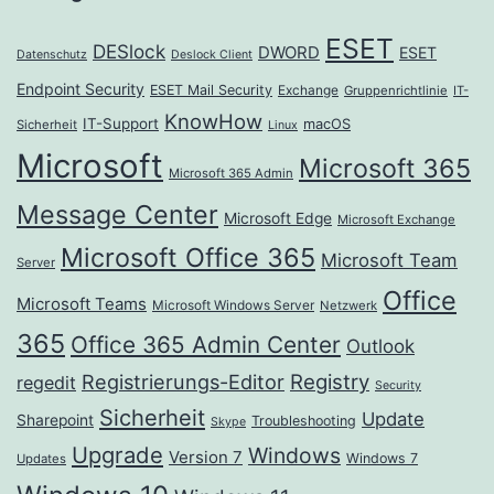
ESET
DESlock
DWORD
ESET
Datenschutz
Deslock Client
Endpoint Security
ESET Mail Security
Exchange
Gruppenrichtlinie
IT-
KnowHow
IT-Support
macOS
Sicherheit
Linux
Microsoft
Microsoft 365
Microsoft 365 Admin
Message Center
Microsoft Edge
Microsoft Exchange
Microsoft Office 365
Microsoft Team
Server
Office
Microsoft Teams
Microsoft Windows Server
Netzwerk
365
Office 365 Admin Center
Outlook
Registrierungs-Editor
Registry
regedit
Security
Sicherheit
Update
Sharepoint
Troubleshooting
Skype
Upgrade
Windows
Version 7
Windows 7
Updates