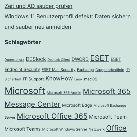
Zeit und AD sauber prüfen
Windows 11 Benutzerprofil defekt: Daten sichern
und sauber neu anmelden
Schlagwörter
ESET
DESlock
DWORD
ESET
Datenschutz
Deslock Client
Endpoint Security
ESET Mail Security
Exchange
Gruppenrichtlinie
IT-
KnowHow
IT-Support
macOS
Sicherheit
Linux
Microsoft
Microsoft 365
Microsoft 365 Admin
Message Center
Microsoft Edge
Microsoft Exchange
Microsoft Office 365
Microsoft Team
Server
Office
Microsoft Teams
Microsoft Windows Server
Netzwerk