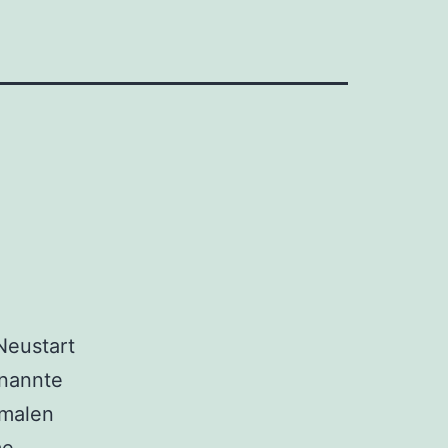
Neustart
enannte
imalen