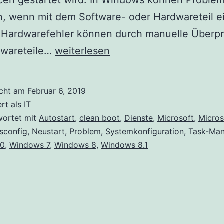
cen gestartet wird. In Windows können Proble
n, wenn mit dem Software- oder Hardwareteil e
. Hardwarefehler können durch manuelle Überp
Ausführen
dwareteile…
weiterlesen
eines
Clean
icht am
Februar 6, 2019
Boot
ert als
IT
unter
wortet mit
Autostart
,
clean boot
,
Dienste
,
Microsoft
,
Micros
sconfig
,
Neustart
,
Problem
,
Systemkonfiguration
,
Task-Man
Windows
10
,
Windows 7
,
Windows 8
,
Windows 8.1
10