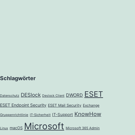
Schlagwörter
ESET
DESlock
DWORD
Datenschutz
Deslock Client
ESET Endpoint Security
ESET Mail Security
Exchange
KnowHow
IT-Support
Gruppenrichtlinie
IT-Sicherheit
Microsoft
macOS
Microsoft 365 Admin
Linux