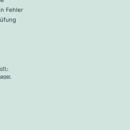
me
in Fehler
rüfung
oft-
ager
,