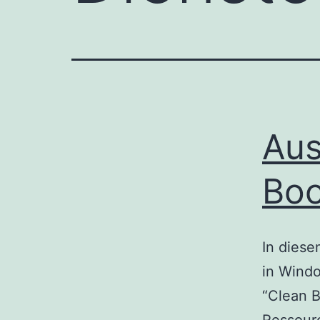
Aus
Boo
In diese
in Windo
“Clean B