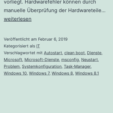
vorliegt. Hardwarefehler können durch
Au
manuelle Überprüfung der Hardwareteile…
ein
weiterlesen
Cl
Bo
Veröffentlicht am
Februar 6, 2019
unt
Kategorisiert als
IT
Wi
Verschlagwortet mit
Autostart
,
clean boot
,
Dienste
,
Microsoft
,
Microsoft-Dienste
,
msconfig
,
Neustart
,
10
Problem
,
Systemkonfiguration
,
Task-Manager
,
Windows 10
,
Windows 7
,
Windows 8
,
Windows 8.1