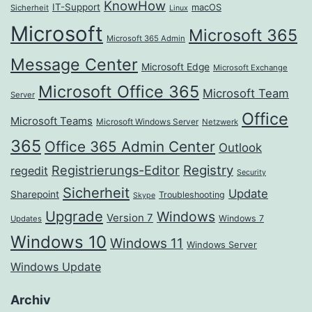
KnowHow
IT-Support
macOS
Sicherheit
Linux
Microsoft
Microsoft 365
Microsoft 365 Admin
Message Center
Microsoft Edge
Microsoft Exchange
Microsoft Office 365
Microsoft Team
Server
Office
Microsoft Teams
Microsoft Windows Server
Netzwerk
365
Office 365 Admin Center
Outlook
Registrierungs-Editor
Registry
regedit
Security
Sicherheit
Update
Sharepoint
Troubleshooting
Skype
Upgrade
Windows
Version 7
Windows 7
Updates
Windows 10
Windows 11
Windows Server
Windows Update
Archiv