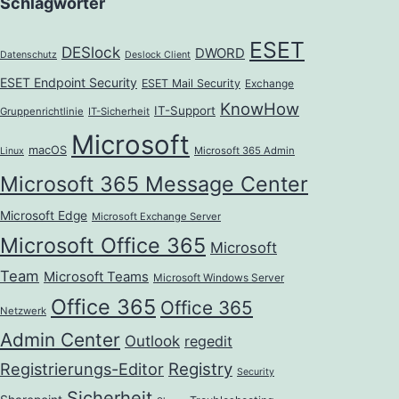
Schlagwörter
ESET
DESlock
DWORD
Datenschutz
Deslock Client
ESET Endpoint Security
ESET Mail Security
Exchange
KnowHow
IT-Support
Gruppenrichtlinie
IT-Sicherheit
Microsoft
macOS
Microsoft 365 Admin
Linux
Microsoft 365 Message Center
Microsoft Edge
Microsoft Exchange Server
Microsoft Office 365
Microsoft
Team
Microsoft Teams
Microsoft Windows Server
Office 365
Office 365
Netzwerk
Admin Center
Outlook
regedit
Registrierungs-Editor
Registry
Security
Sicherheit