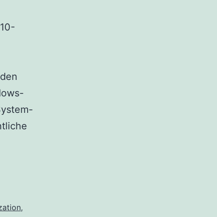
 10-
rden
dows-
System-
tliche
zation
,