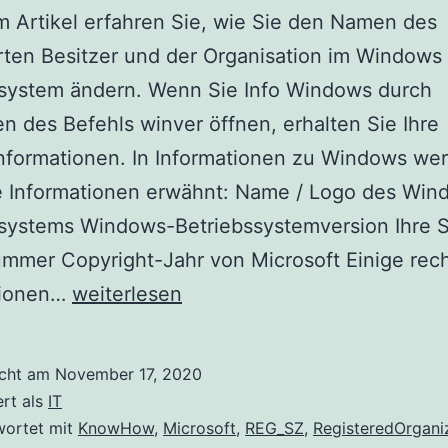
m Artikel erfahren Sie, wie Sie den Namen des
erten Besitzer und der Organisation im Windows
ssystem ändern. Wenn Sie Info Windows durch
n des Befehls winver öffnen, erhalten Sie Ihre
nformationen. In Informationen zu Windows we
e Informationen erwähnt: Name / Logo des Win
ssystems Windows-Betriebssystemversion Ihre 
mmer Copyright-Jahr von Microsoft Einige rech
Namen
tionen…
weiterlesen
des
registrierten
icht am
November 17, 2020
Besitzer
ert als
IT
und
wortet mit
KnowHow
,
Microsoft
,
REG_SZ
,
RegisteredOrgani