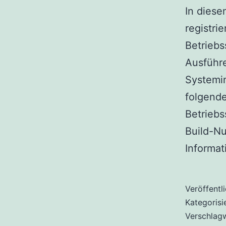
In diese
registri
Betrieb
Ausführe
Systemi
folgend
Betrieb
Build-Nu
Informa
Veröffentl
Kategorisi
Verschlag