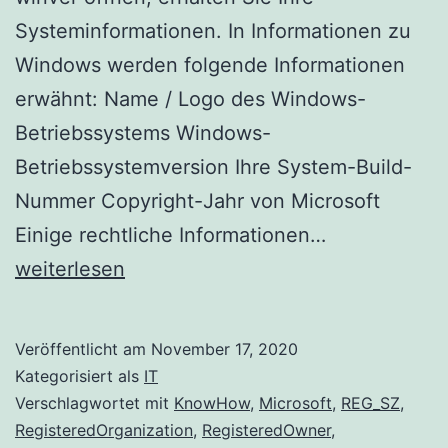
Systeminformationen. In Informationen zu
Windows werden folgende Informationen
erwähnt: Name / Logo des Windows-
Betriebssystems Windows-
Betriebssystemversion Ihre System-Build-
Nummer Copyright-Jahr von Microsoft
Namen
Einige rechtliche Informationen…
des
weiterlesen
registrierten
Besitzer
Veröffentlicht am
November 17, 2020
und
Kategorisiert als
IT
der
Verschlagwortet mit
KnowHow
,
Microsoft
,
REG_SZ
,
RegisteredOrganization
,
RegisteredOwner
,
Organisation