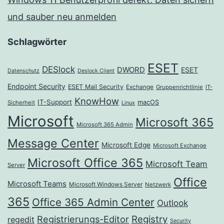
und sauber neu anmelden
Schlagwörter
ESET
DESlock
DWORD
ESET
Datenschutz
Deslock Client
Endpoint Security
ESET Mail Security
Exchange
Gruppenrichtlinie
IT-
KnowHow
IT-Support
macOS
Sicherheit
Linux
Microsoft
Microsoft 365
Microsoft 365 Admin
Message Center
Microsoft Edge
Microsoft Exchange
Microsoft Office 365
Microsoft Team
Server
Office
Microsoft Teams
Microsoft Windows Server
Netzwerk
365
Office 365 Admin Center
Outlook
Registrierungs-Editor
Registry
regedit
Security