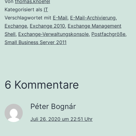
Von
thomas.knoefel
Kategorisiert als
IT
Verschlagwortet mit
E-Mail
,
E-Mail-Archivierung
,
Exchange
,
Exchange 2010
,
Exchange Management
Shell
,
Exchange-Verwaltungskonsole
,
Postfachgröße
,
Small Business Server 2011
6 Kommentare
Péter Bognár
Juli 26, 2020 um 22:51 Uhr