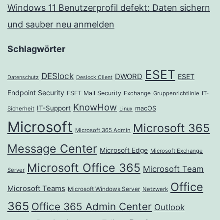
Windows 11 Benutzerprofil defekt: Daten sichern
und sauber neu anmelden
Schlagwörter
ESET
DESlock
DWORD
ESET
Datenschutz
Deslock Client
Endpoint Security
ESET Mail Security
Exchange
Gruppenrichtlinie
IT-
KnowHow
IT-Support
macOS
Sicherheit
Linux
Microsoft
Microsoft 365
Microsoft 365 Admin
Message Center
Microsoft Edge
Microsoft Exchange
Microsoft Office 365
Microsoft Team
Server
Office
Microsoft Teams
Microsoft Windows Server
Netzwerk
365
Office 365 Admin Center
Outlook