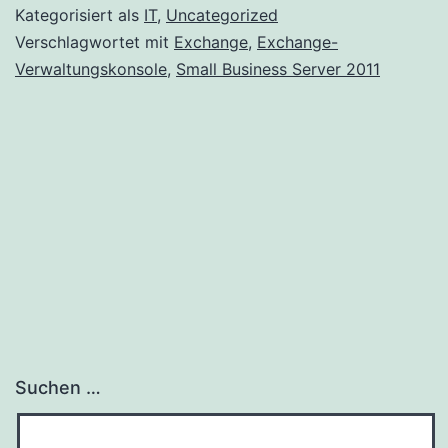
Verwaltungskonsole
Kategorisiert als
IT
,
Uncategorized
startet
Verschlagwortet mit
Exchange
,
Exchange-
Verwaltungskonsole
,
Small Business Server 2011
nicht:
Ausnahme
beim
Aufrufen
von
„GetSteppablePipeline“
Suchen …