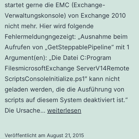
startet gerne die EMC (Exchange-
Verwaltungskonsole) von Exchange 2010
nicht mehr. Hier wird folgende
Fehlermeldungngezeigt: „Ausnahme beim
Aufrufen von „GetSteppablePipeline“ mit 1
Argument(en): „Die Datei C:Program
FilesmicrosoftExchange ServerV14Remote
ScriptsConsoleInitialize.ps1″ kann nicht
geladen werden, die die Ausführung von
scripts auf diesem System deaktiviert ist.“
Micrsoft
Die Ursache…
weiterlesen
Exchange
2010
Veröffentlicht am
August 21, 2015