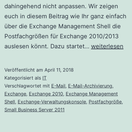
dahingehend nicht anpassen. Wir zeigen
euch in diesem Beitrag wie Ihr ganz einfach
über die Exchange Management Shell die
Postfachgrößen für Exchange 2010/2013
Postfachgröße
auslesen könnt. Dazu startet…
weiterlesen
für
Exchange
Veröffentlicht am
April 11, 2018
2010/2013
Kategorisiert als
IT
auslesen
Verschlagwortet mit
E-Mail
,
E-Mail-Archivierung
,
Exchange
,
Exchange 2010
,
Exchange Management
Shell
,
Exchange-Verwaltungskonsole
,
Postfachgröße
,
Small Business Server 2011