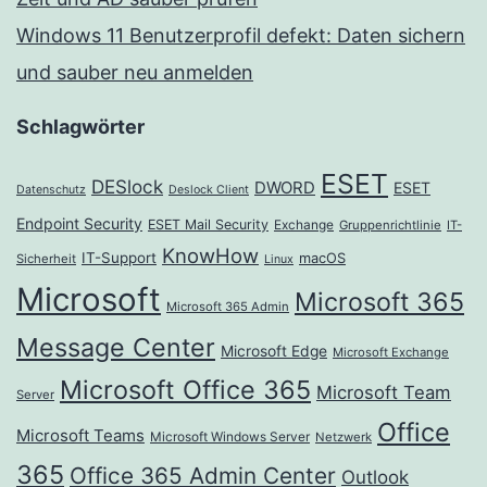
Windows 11 Benutzerprofil defekt: Daten sichern
und sauber neu anmelden
Schlagwörter
ESET
DESlock
DWORD
ESET
Datenschutz
Deslock Client
Endpoint Security
ESET Mail Security
Exchange
Gruppenrichtlinie
IT-
KnowHow
IT-Support
macOS
Sicherheit
Linux
Microsoft
Microsoft 365
Microsoft 365 Admin
Message Center
Microsoft Edge
Microsoft Exchange
Microsoft Office 365
Microsoft Team
Server
Office
Microsoft Teams
Microsoft Windows Server
Netzwerk
365
Office 365 Admin Center
Outlook