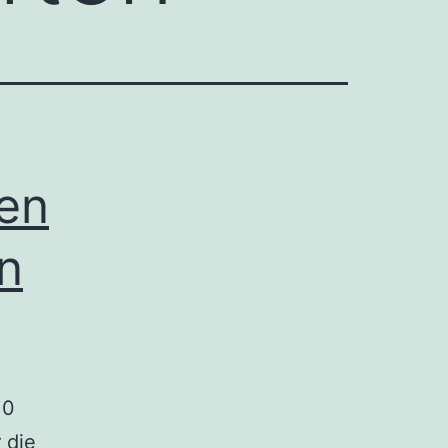
en
n
10
 die