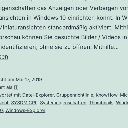
igenschaften das Anzeigen oder Verbergen vo
ansichten in Windows 10 einrichten könnt. In 
Miniaturansichten standardmäßig aktiviert. Mithi
orschau können Sie gesuchte Bilder / Videos i
Anz
identifizieren, ohne sie zu öffnen. Mithilfe…
ode
sen
Ver
vo
icht am
Mai 17, 2019
Min
ert als
IT
in
wortet mit
Datei-Explorer
,
Gruppenrichtlinie
,
KnowHow
,
Mic
icht
,
SYSDM.CPL
,
Systemeigenschaften
,
Thumbnails
,
Wind
Wi
10
,
Windows-Explorer
10