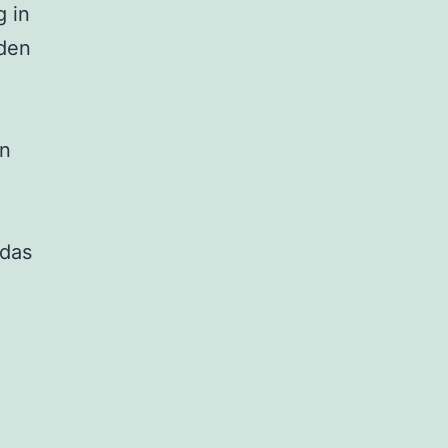
g in
den
on
 das