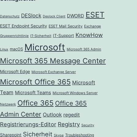
ESET
DESlock
DWORD
Datenschutz
Deslock Client
ESET Endpoint Security
ESET Mail Security
Exchange
KnowHow
IT-Support
Gruppenrichtlinie
IT-Sicherheit
Microsoft
macOS
Microsoft 365 Admin
Linux
Microsoft 365 Message Center
Microsoft Edge
Microsoft Exchange Server
Microsoft Office 365
Microsoft
Team
Microsoft Teams
Microsoft Windows Server
Office 365
Office 365
Netzwerk
Admin Center
Outlook
regedit
Registrierungs-Editor
Registry
Security
Sicherheit
Sharepoint
Troubleshooting
Skype