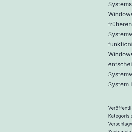
Systemsc
Windows
früheren
Systemwi
funktion
Windows
entschei
Systemwi
System
Veröffentl
Kategorisi
Verschlag
Systemeig