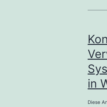
Kon
Ver
Sys
in 
Diese An