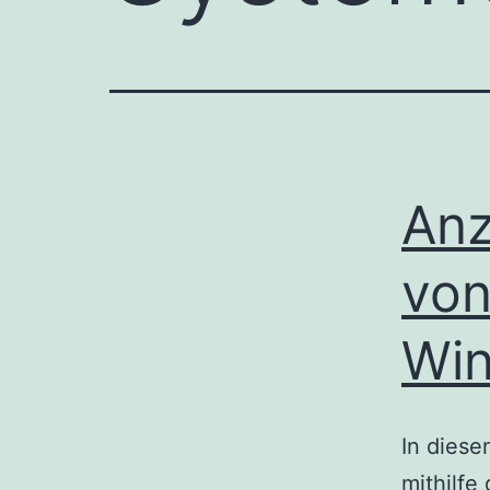
Anz
von
Wi
In diese
mithilfe