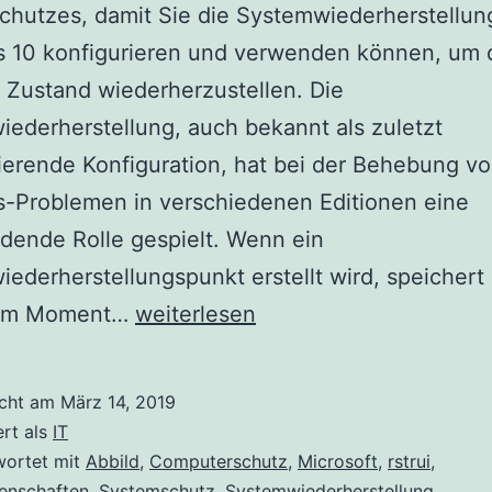
hutzes, damit Sie die Systemwiederherstellun
 10 konfigurieren und verwenden können, um 
 Zustand wiederherzustellen. Die
ederherstellung, auch bekannt als zuletzt
ierende Konfiguration, hat bei der Behebung v
-Problemen in verschiedenen Editionen eine
dende Rolle gespielt. Wenn ein
ederherstellungspunkt erstellt wird, speichert
Konfigurieren
 im Moment…
weiterlesen
und
Verwenden
icht am
März 14, 2019
der
ert als
IT
Systemwiederherstellung
wortet mit
Abbild
,
Computerschutz
,
Microsoft
,
rstrui
,
enschaften
,
Systemschutz
,
Systemwiederherstellung
,