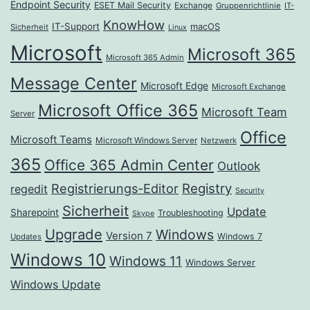
Endpoint Security
ESET Mail Security
Exchange
Gruppenrichtlinie
IT-
KnowHow
IT-Support
macOS
Sicherheit
Linux
Microsoft
Microsoft 365
Microsoft 365 Admin
Message Center
Microsoft Edge
Microsoft Exchange
Microsoft Office 365
Microsoft Team
Server
Office
Microsoft Teams
Microsoft Windows Server
Netzwerk
365
Office 365 Admin Center
Outlook
Registrierungs-Editor
Registry
regedit
Security
Sicherheit
Update
Sharepoint
Troubleshooting
Skype
Upgrade
Windows
Version 7
Windows 7
Updates
Windows 10
Windows 11
Windows Server
Windows Update