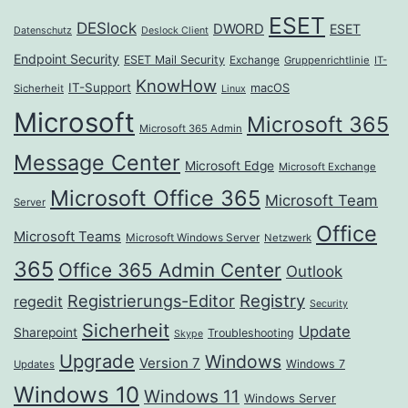
ESET
DESlock
DWORD
ESET
Datenschutz
Deslock Client
Endpoint Security
ESET Mail Security
Exchange
Gruppenrichtlinie
IT-
KnowHow
IT-Support
macOS
Sicherheit
Linux
Microsoft
Microsoft 365
Microsoft 365 Admin
Message Center
Microsoft Edge
Microsoft Exchange
Microsoft Office 365
Microsoft Team
Server
Office
Microsoft Teams
Microsoft Windows Server
Netzwerk
365
Office 365 Admin Center
Outlook
Registrierungs-Editor
Registry
regedit
Security
Sicherheit
Update
Sharepoint
Troubleshooting
Skype
Upgrade
Windows
Version 7
Windows 7
Updates
Windows 10
Windows 11
Windows Server