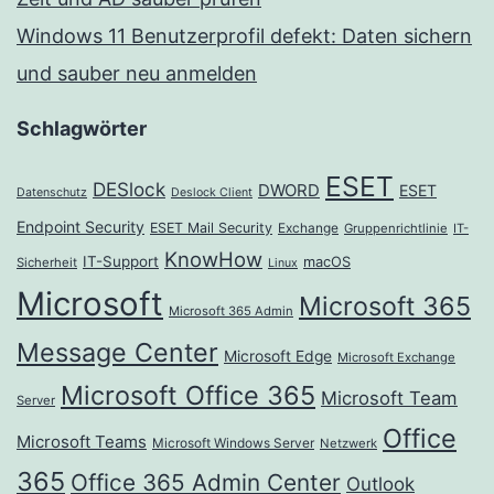
Windows 11 Benutzerprofil defekt: Daten sichern
und sauber neu anmelden
Schlagwörter
ESET
DESlock
DWORD
ESET
Datenschutz
Deslock Client
Endpoint Security
ESET Mail Security
Exchange
Gruppenrichtlinie
IT-
KnowHow
IT-Support
macOS
Sicherheit
Linux
Microsoft
Microsoft 365
Microsoft 365 Admin
Message Center
Microsoft Edge
Microsoft Exchange
Microsoft Office 365
Microsoft Team
Server
Office
Microsoft Teams
Microsoft Windows Server
Netzwerk
365
Office 365 Admin Center
Outlook