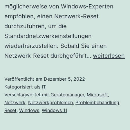
möglicherweise von Windows-Experten
empfohlen, einen Netzwerk-Reset
durchzuführen, um die
Standardnetzwerkeinstellungen
wiederherzustellen. Sobald Sie einen
Netzwerk
Netzwerk-Reset durchgeführt…
weiterlesen
in
Windows
Veröffentlicht am
Dezember 5, 2022
11
Kategorisiert als
IT
zurücksetzen
Verschlagwortet mit
Gerätemanager
,
Microsoft
,
Netzwerk
,
Netzwerkproblemen
,
Problembehandlung
,
Reset
,
Windows
,
Windows 11