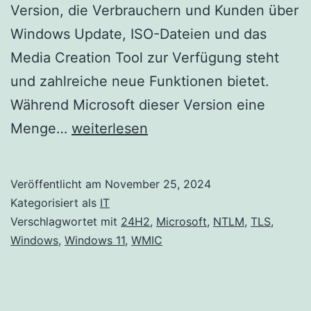
Version, die Verbrauchern und Kunden über
Windows Update, ISO-Dateien und das
Media Creation Tool zur Verfügung steht
und zahlreiche neue Funktionen bietet.
Während Microsoft dieser Version eine
In
Menge…
weiterlesen
Windows
11
Veröffentlicht am
November 25, 2024
Version
Kategorisiert als
IT
24H2
Verschlagwortet mit
24H2
,
Microsoft
,
NTLM
,
TLS
,
Windows
,
Windows 11
,
WMIC
entfernte
Funktionen