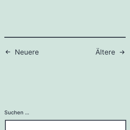
Seitennummerierung
Neuere
Ältere
der
Beiträge
Suchen …