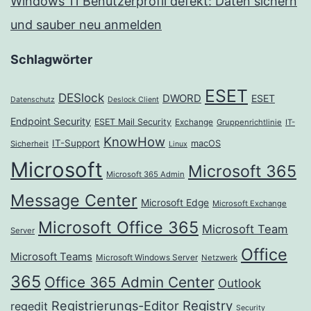
Windows 11 Benutzerprofil defekt: Daten sichern
und sauber neu anmelden
Schlagwörter
ESET
DESlock
DWORD
ESET
Datenschutz
Deslock Client
Endpoint Security
ESET Mail Security
Exchange
Gruppenrichtlinie
IT-
KnowHow
IT-Support
macOS
Sicherheit
Linux
Microsoft
Microsoft 365
Microsoft 365 Admin
Message Center
Microsoft Edge
Microsoft Exchange
Microsoft Office 365
Microsoft Team
Server
Office
Microsoft Teams
Microsoft Windows Server
Netzwerk
365
Office 365 Admin Center
Outlook
Registrierungs-Editor
Registry
regedit
Security