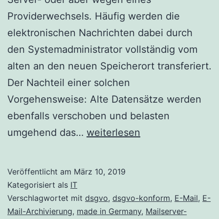
Providerwechsels. Häufig werden die
elektronischen Nachrichten dabei durch
den Systemadministrator vollständig vom
alten an den neuen Speicherort transferiert.
Der Nachteil einer solchen
Vorgehensweise: Alte Datensätze werden
ebenfalls verschoben und belasten
Umzug
umgehend das…
weiterlesen
von
E-
Veröffentlicht am
März 10, 2019
Mail-
Kategorisiert als
IT
Servern:
Verschlagwortet mit
dsgvo
,
dsgvo-konform
,
E-Mail
,
E-
Mail-Archivierung
,
made in Germany
,
Mailserver-
spürbare