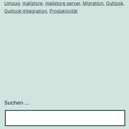
Umzug
,
mailstore
,
mailstore server
,
Migration
,
Outlook
,
Entlastung
Outlook-Integration
,
Produktivität
durch
Archivierung
Suchen …