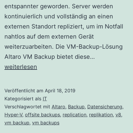
entspannter geworden. Server werden
kontinuierlich und vollständig an einen
externen Standort repliziert, um im Notfall
nahtlos auf dem externen Gerät
weiterzuarbeiten. Die VM-Backup-Lösung
Altaro
Altaro VM Backup bietet diese…
8.3
weiterlesen
veröffentlicht
VMware-
Veröffentlicht am
April 18, 2019
Replikation
Kategorisiert als
IT
für
Verschlagwortet mit
Altaro
,
Backup
,
Datensicherung
,
Hyper-V
,
offsite backups
,
replication
,
replikation
,
v8
,
ausfallfreies
vm backup
,
vm backups
Arbeiten