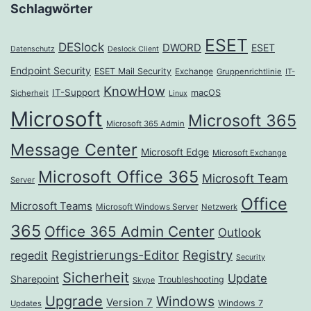
Schlagwörter
ESET
DESlock
DWORD
ESET
Datenschutz
Deslock Client
Endpoint Security
ESET Mail Security
Exchange
Gruppenrichtlinie
IT-
KnowHow
IT-Support
macOS
Sicherheit
Linux
Microsoft
Microsoft 365
Microsoft 365 Admin
Message Center
Microsoft Edge
Microsoft Exchange
Microsoft Office 365
Microsoft Team
Server
Office
Microsoft Teams
Microsoft Windows Server
Netzwerk
365
Office 365 Admin Center
Outlook
Registrierungs-Editor
Registry
regedit
Security
Sicherheit
Update
Sharepoint
Troubleshooting
Skype
Upgrade
Windows
Version 7
Windows 7
Updates