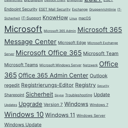
Datenschutz
Deslock Client
Endpoint Security
ESET Mail Security
Exchange
Gruppenrichtlinie
IT-
KnowHow
IT-Support
macOS
Sicherheit
Linux
Microsoft
Microsoft 365
Microsoft 365 Admin
Message Center
Microsoft Edge
Microsoft Exchange
Microsoft Office 365
Microsoft Team
Server
Office
Microsoft Teams
Microsoft Windows Server
Netzwerk
365
Office 365 Admin Center
Outlook
Registrierungs-Editor
Registry
regedit
Security
Sicherheit
Update
Sharepoint
Troubleshooting
Skype
Upgrade
Windows
Version 7
Windows 7
Updates
Windows 10
Windows 11
Windows Server
Windows Update