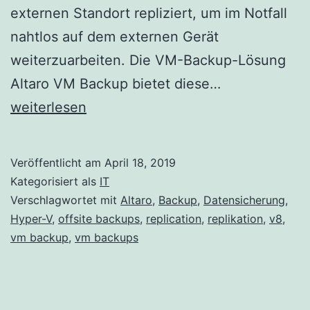
externen Standort repliziert, um im Notfall
nahtlos auf dem externen Gerät
weiterzuarbeiten. Die VM-Backup-Lösung
Altaro
Altaro VM Backup bietet diese…
8.3
weiterlesen
veröffentlicht
VMware-
Veröffentlicht am
April 18, 2019
Replikation
Kategorisiert als
IT
für
Verschlagwortet mit
Altaro
,
Backup
,
Datensicherung
,
Hyper-V
,
offsite backups
,
replication
,
replikation
,
v8
,
ausfallfreies
vm backup
,
vm backups
Arbeiten