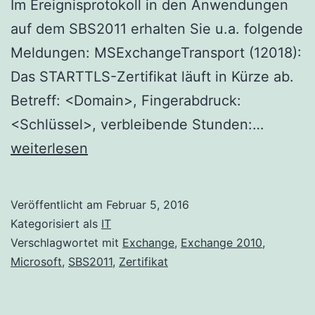
Im Ereignisprotokoll in den Anwendungen
auf dem SBS2011 erhalten Sie u.a. folgende
Meldungen: MSExchangeTransport (12018):
Das STARTTLS-Zertifikat läuft in Kürze ab.
Betreff: <Domain>, Fingerabdruck:
Abgela
<Schlüssel>, verbleibende Stunden:…
Zertifik
weiterlesen
am
Small
Veröffentlicht am
Februar 5, 2016
Busines
Kategorisiert als
IT
Server
Verschlagwortet mit
Exchange
,
Exchange 2010
,
Microsoft
,
SBS2011
,
Zertifikat
2011
erneue