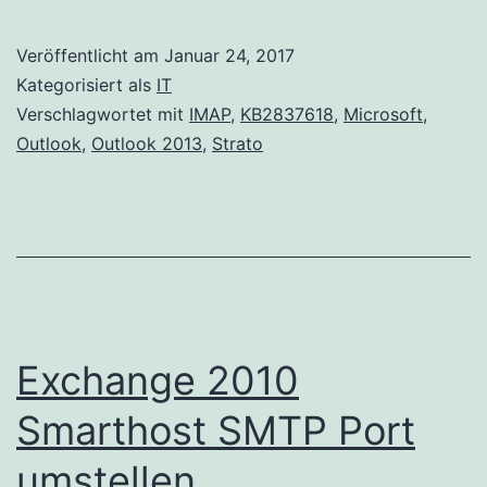
Outlook
2013
Veröffentlicht am
Januar 24, 2017
mit
Kategorisiert als
IT
Strato
Verschlagwortet mit
IMAP
,
KB2837618
,
Microsoft
,
Outlook
,
Outlook 2013
,
Strato
IMAP
Konto
Exchange 2010
Smarthost SMTP Port
umstellen