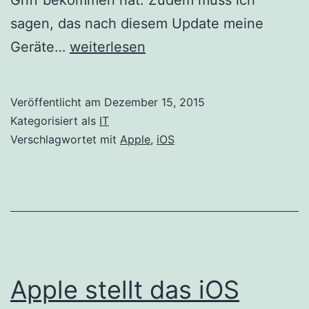
sagen, das nach diesem Update meine
Apple
Geräte…
weiterlesen
stellt
das
Veröffentlicht am
Dezember 15, 2015
iOS
Kategorisiert als
IT
9.2.0
Verschlagwortet mit
Apple
,
iOS
Update
zum
Download
bereit
Apple stellt das iOS