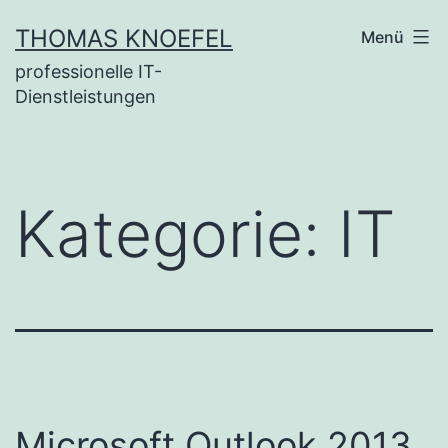
Zum
THOMAS KNOEFEL
Menü
Inhalt
professionelle IT-
springen
Dienstleistungen
Kategorie:
IT
Microsoft Outlook 2013