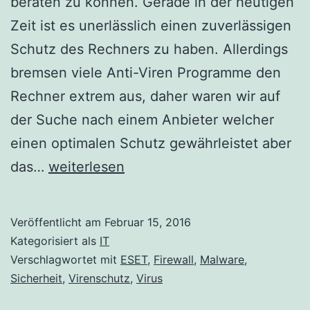
beraten zu können. Gerade in der heutigen
Zeit ist es unerlässlich einen zuverlässigen
Schutz des Rechners zu haben. Allerdings
bremsen viele Anti-Viren Programme den
Rechner extrem aus, daher waren wir auf
der Suche nach einem Anbieter welcher
einen optimalen Schutz gewährleistet aber
ESET
das…
weiterlesen
enjoy
safer
Veröffentlicht am
Februar 15, 2016
technology
Kategorisiert als
IT
Verschlagwortet mit
ESET
,
Firewall
,
Malware
,
Sicherheit
,
Virenschutz
,
Virus