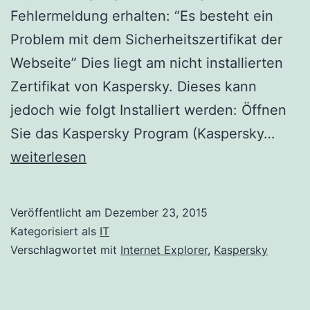
Fehlermeldung erhalten: “Es besteht ein
Problem mit dem Sicherheitszertifikat der
Webseite” Dies liegt am nicht installierten
Zertifikat von Kaspersky. Dieses kann
jedoch wie folgt Installiert werden: Öffnen
Es
Sie das Kaspersky Program (Kaspersky…
beste
weiterlesen
ein
Prob
Veröffentlicht am
Dezember 23, 2015
mit
Kategorisiert als
IT
dem
Verschlagwortet mit
Internet Explorer
,
Kaspersky
Siche
der