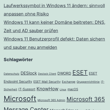
Laufwerkssymbol in Windows 11 ändern: sinnvoll
anpassen ohne Risiko
Windows 11 kann keiner Domäne beitreten: DNS,
Zeit und AD sauber prüfen
Windows 11 Benutzerprofil defekt: Daten sichern
und sauber neu anmelden
Schlagwörter
ESET
DESlock
DWORD
ESET
Datenschutz
Deslock Client
Endpoint Security
ESET Mail Security
Exchange
Gruppenrichtlinie
IT-
KnowHow
IT-Support
macOS
Sicherheit
Linux
Microsoft
Microsoft 365
Microsoft 365 Admin
Message Center