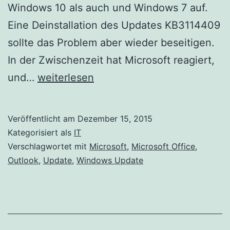
Windows 10 als auch und Windows 7 auf.
Eine Deinstallation des Updates KB3114409
sollte das Problem aber wieder beseitigen.
In der Zwischenzeit hat Microsoft reagiert,
Windows
und…
weiterlesen
Update
KB3114409
Veröffentlicht am
Dezember 15, 2015
legt
Kategorisiert als
IT
Outlook
Verschlagwortet mit
Microsoft
,
Microsoft Office
,
Outlook
,
Update
,
Windows Update
lahm