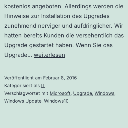
kostenlos angeboten. Allerdings werden die
Hinweise zur Installation des Upgrades
zunehmend nerviger und aufdringlicher. Wir
hatten bereits Kunden die versehentlich das
Upgrade gestartet haben. Wenn Sie das
Upgrade
Upgrade…
weiterlesen
auf
Microsoft
Veröffentlicht am
Februar 8, 2016
Windows
Kategorisiert als
IT
10
Verschlagwortet mit
Microsoft
,
Upgrade
,
Windows
,
Windows Update
,
Windows10
deaktivieren