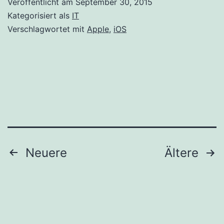
Veröffentlicht am
September 30, 2015
iOS
Kategorisiert als
IT
9.0.2
Verschlagwortet mit
Apple
,
iOS
Update
zum
Download
bereit
Seitennummerierung
Neuere
Ältere
der
Beiträge