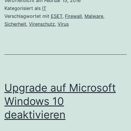
Veröffentlicht am
Februar 15, 2016
technology
Kategorisiert als
IT
Verschlagwortet mit
ESET
,
Firewall
,
Malware
,
Sicherheit
,
Virenschutz
,
Virus
Upgrade auf Microsoft
Windows 10
deaktivieren