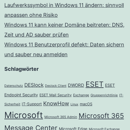
Laufwerkssymbol in Windows 11 ändern: sinnvoll
anpassen ohne Risiko
Windows 11 kann keiner Domäne beitreten: DNS,
Zeit und AD sauber prüfen
Windows 11 Benutzerprofil defekt: Daten sichern
und sauber neu anmelden
Schlagwörter
ESET
DESlock
DWORD
ESET
Datenschutz
Deslock Client
Endpoint Security
ESET Mail Security
Exchange
Gruppenrichtlinie
IT-
KnowHow
IT-Support
macOS
Sicherheit
Linux
Microsoft
Microsoft 365
Microsoft 365 Admin
Message Center
Microsoft Edge
Microsoft Exchange