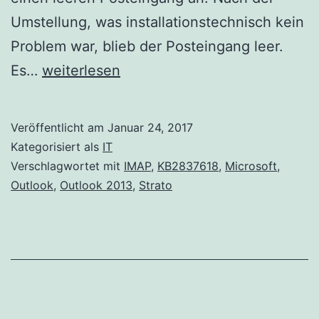
Umstellung, was installationstechnisch kein
Problem war, blieb der Posteingang leer.
Microsoft
Es…
weiterlesen
Outlook
2013
Veröffentlicht am
Januar 24, 2017
mit
Kategorisiert als
IT
Strato
Verschlagwortet mit
IMAP
,
KB2837618
,
Microsoft
,
Outlook
,
Outlook 2013
,
Strato
IMAP
Konto