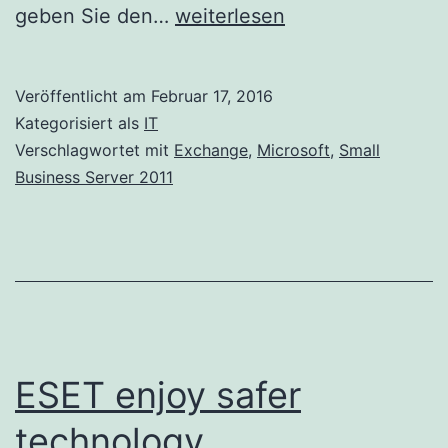
Exchange
geben Sie den…
weiterlesen
2010
Smarthost
Veröffentlicht am
Februar 17, 2016
SMTP
Kategorisiert als
IT
Port
Verschlagwortet mit
Exchange
,
Microsoft
,
Small
Business Server 2011
umstellen
ESET enjoy safer
technology