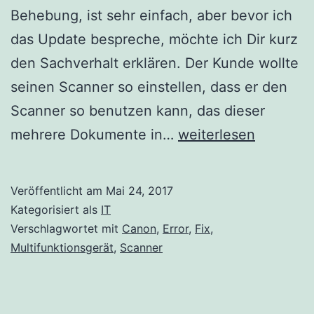
Behebung, ist sehr einfach, aber bevor ich
das Update bespreche, möchte ich Dir kurz
den Sachverhalt erklären. Der Kunde wollte
seinen Scanner so einstellen, dass er den
Scanner so benutzen kann, das dieser
Fix:
mehrere Dokumente in…
weiterlesen
Canon
Scan
Veröffentlicht am
Mai 24, 2017
Error
Kategorisiert als
IT
Code
Verschlagwortet mit
Canon
,
Error
,
Fix
,
Multifunktionsgerät
,
Scanner
2,140,21