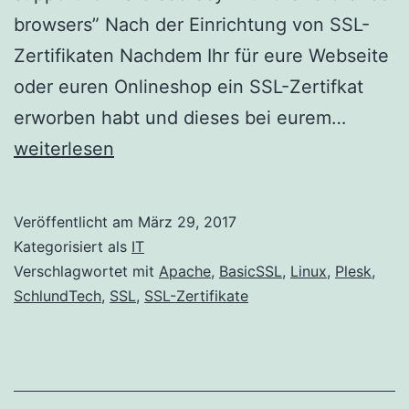
browsers” Nach der Einrichtung von SSL-
Zertifikaten Nachdem Ihr für eure Webseite
oder euren Onlineshop ein SSL-Zertifkat
The
erworben habt und dieses bei eurem…
server
weiterlesen
does
not
Veröffentlicht am
März 29, 2017
suppor
Kategorisiert als
IT
forwar
Verschlagwortet mit
Apache
,
BasicSSL
,
Linux
,
Plesk
,
SchlundTech
,
SSL
,
SSL-Zertifikate
secrec
with
the
refere