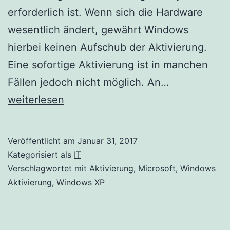
erforderlich ist. Wenn sich die Hardware
wesentlich ändert, gewährt Windows
hierbei keinen Aufschub der Aktivierung.
Eine sofortige Aktivierung ist in manchen
Windows
Fällen jedoch nicht möglich. An…
XP:
weiterlesen
Aktivierung
nach
Veröffentlicht am
Januar 31, 2017
Hardware
Kategorisiert als
IT
Änderung
Verschlagwortet mit
Aktivierung
,
Microsoft
,
Windows
Aktivierung
,
Windows XP
blockiert
die
Anmeldung