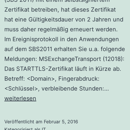
Zertifikat betreiben, hat dieses Zertifikat
hat eine Gültigkeitsdauer von 2 Jahren und
muss daher regelmäßig erneuert werden.
Im Ereignisprotokoll in den Anwendungen
auf dem SBS2011 erhalten Sie u.a. folgende
Meldungen: MSExchangeTransport (12018):
Das STARTTLS-Zertifikat läuft in Kürze ab.
Betreff: <Domain>, Fingerabdruck:
Abgela
<Schlüssel>, verbleibende Stunden:…
Zertifik
weiterlesen
am
Small
Veröffentlicht am
Februar 5, 2016
Busines
Kategorisiert als
IT