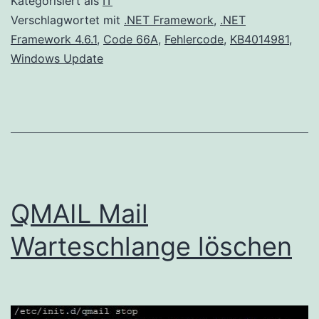
Kategorisiert als
IT
66A
Verschlagwortet mit
.NET Framework
,
.NET
Framework 4.6.1
,
Code 66A
,
Fehlercode
,
KB4014981
,
Windows Update
QMAIL Mail
Warteschlange löschen