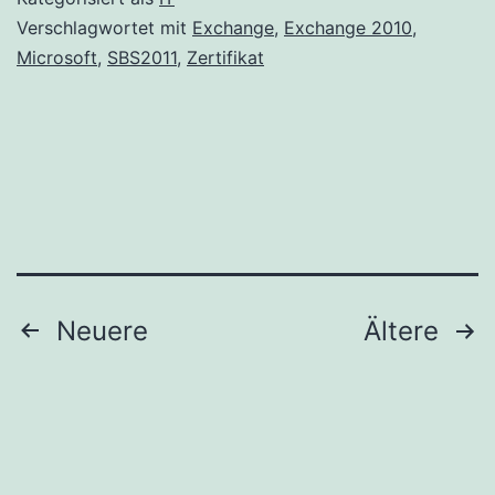
Server
Verschlagwortet mit
Exchange
,
Exchange 2010
,
Microsoft
,
SBS2011
,
Zertifikat
2011
erneue
Seitennummerierung
Neuere
Ältere
der
Beiträge